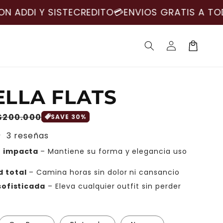
NVIOS GRATIS A TODO EL PAIS🇨🇴🚚​
PAGOS CONT
Iniciar
Carrito
sesión
LLA FLATS
Precio
$200.000
SAVE 30%
de
3 reseñas
oferta
e impacta
– Mantiene su forma y elegancia uso
 total
– Camina horas sin dolor ni cansancio
sofisticada
– Eleva cualquier outfit sin perder