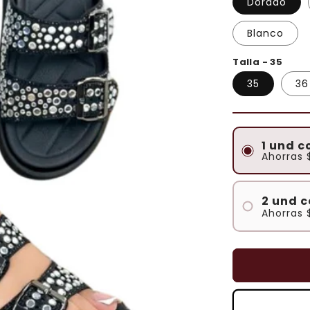
Dorado
Blanco
Talla - 35
35
36
1 und c
Ahorras
2 und 
Ahorras
#1
#2