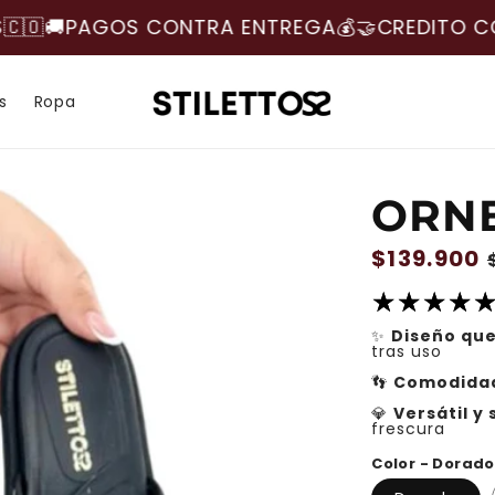
GA💰​🤝​
CREDITO CON ADDI Y SISTECREDITO💳​
E
s
Ropa
ORNE
Precio
$139.900
habitual
✨
Diseño qu
tras uso
👣
Comodidad
💎
Versátil y 
frescura
Color - Dorado