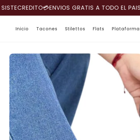
Ir
TIS A TODO EL PAIS🇨🇴🚚​
directamente
PAGOS CONTRA ENTRE
al contenido
Inicio
Tacones
Stilettos
Flats
Plataforma
Ir
directamente
a la
información
del producto