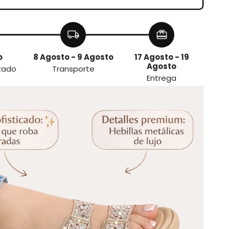
local_shipping
redeem
o
8 Agosto - 9 Agosto
17 Agosto - 19
Agosto
izado
Transporte
Entrega