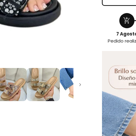
add_shopping_cart
7 Agost
Pedido real