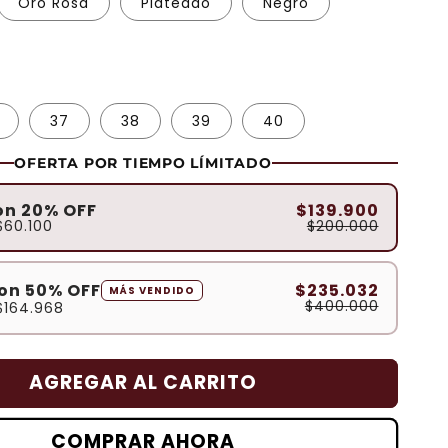
Oro Rosa
Plateado
Negro
37
38
39
40
OFERTA POR TIEMPO LÍMITADO
on 20% OFF
$139.900
$60.100
$200.000
con 50% OFF
$235.032
MÁS VENDIDO
$400.000
$164.968
AGREGAR AL CARRITO
COMPRAR AHORA