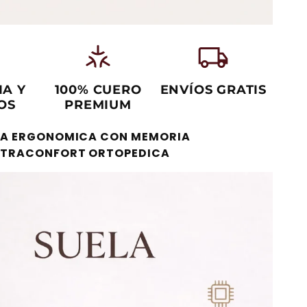
matter
local_shipping
IA Y
100% CUERO
ENVÍOS GRATIS
OS
PREMIUM
LA ERGONOMICA CON MEMORIA
LTRACONFORT ORTOPEDICA