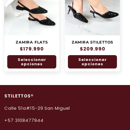
ZAMIRA STILETTOS
ZAMIRA FLATS
Precio
$209.990
Precio
$179.990
habitual
habitual
Seleccionar
Seleccionar
opciones
opciones
STILETTOS®️
Calle 51a#15-29 San Miguel
+57 3108477944