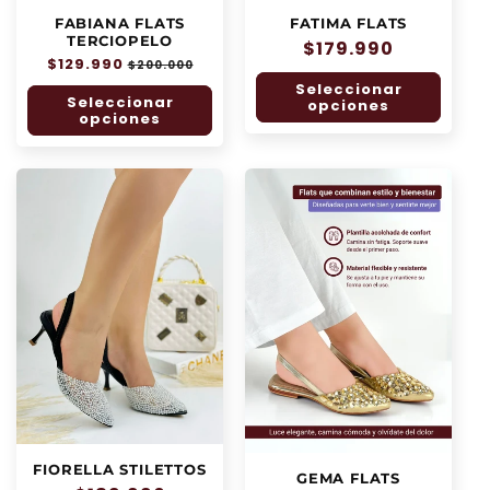
FABIANA FLATS
FATIMA FLATS
TERCIOPELO
Precio
$179.990
Precio
$129.990
Precio
$200.000
habitual
habitual
de
Seleccionar
Seleccionar
oferta
opciones
opciones
FIORELLA STILETTOS
GEMA FLATS