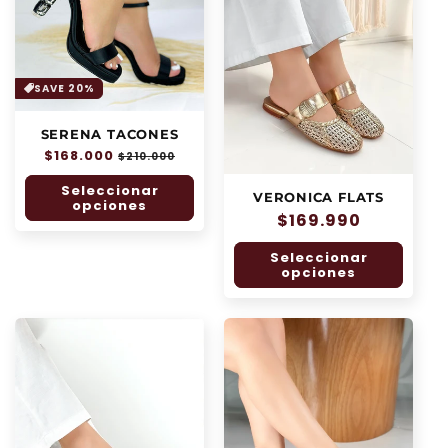
SAVE 20%
SERENA TACONES
Precio
$168.000
Precio
$210.000
habitual
de
Seleccionar
oferta
VERONICA FLATS
opciones
Precio
$169.990
habitual
Seleccionar
opciones