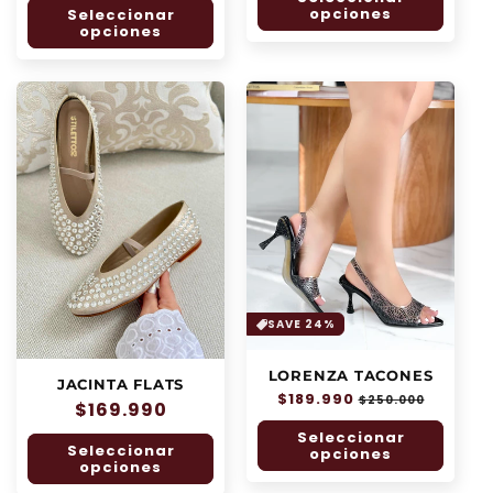
opciones
Seleccionar
oferta
opciones
SAVE 24%
LORENZA TACONES
JACINTA FLATS
Precio
$189.990
Precio
$250.000
Precio
$169.990
habitual
de
habitual
Seleccionar
oferta
Seleccionar
opciones
opciones