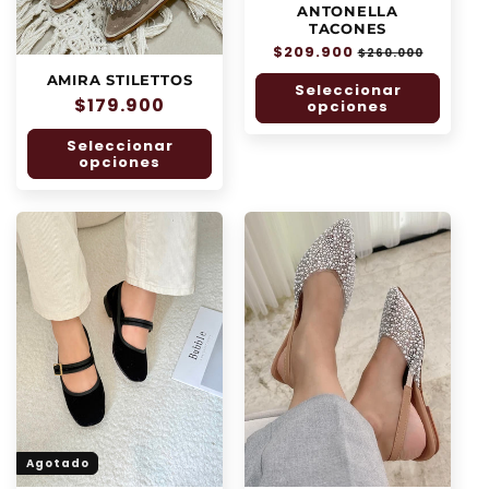
ANTONELLA
:
TACONES
Precio
$209.900
Precio
$260.000
habitual
de
AMIRA STILETTOS
Seleccionar
oferta
Precio
$179.900
opciones
habitual
Seleccionar
opciones
Agotado