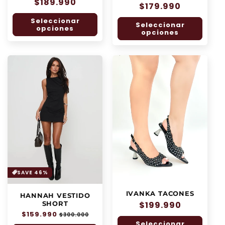
Precio
$189.990
Precio
$179.990
habitual
habitual
Seleccionar
Seleccionar
opciones
opciones
SAVE 46%
IVANKA TACONES
HANNAH VESTIDO
SHORT
Precio
$199.990
Precio
$159.990
Precio
habitual
$300.000
habitual
de
Seleccionar