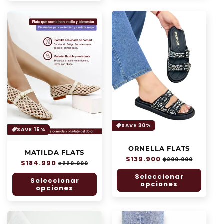
SAVE 30%
SAVE 15%
ORNELLA FLATS
MATILDA FLATS
Precio
$139.900
Precio
$200.000
Precio
$184.990
Precio
$220.000
habitual
de
habitual
de
Seleccionar
oferta
Seleccionar
oferta
opciones
opciones